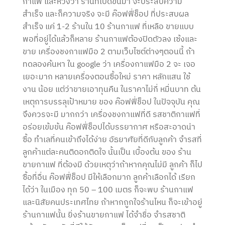
กาแฟ และหวังว่า ร้านที่เปิดขึ้นมา จะประสบความ
สำเร็จ และก็ความจริง จะมี ค๊อฟฟี่ช็อป ที่ประสบผล
สำเร็จ แค่ 1-2 ร้านใน 10 ร้านกาแฟ ที่เหลือ ขายแบบ
พอที่อยู่ได้แล้วก็หลาย ร้านกาแฟต้องปิดตัวลง เซ้งและ
ขาย เครื่องชงกาแฟมือ 2 ตามเว็บไซต์ต่างๆตอนนี้ ถ้า
ทดลองค้นหา ใน google ว่า เครื่องกาแฟมือ 2 จะ เจอ
เยอะมาก หลายเครื่องตอนซื้อใหม่ ราคา หลักแสน ใช้
งาน น้อย แต่ว่าขายเอาทุนคืน ในราคาไม่กี่ หมื่นบาท ต้น
เหตุการบรรลุเป้าหมาย ของ ค๊อฟฟี่ช็อป ในปัจจุบัน คุณ
จึงควรจะมี มากกว่า เครื่องชงกาแฟที่ดี รสชาติกาแฟที่
อร่อยเข้มข้น ค๊อฟฟี่ช็อปได้บรรยากาศ หรือสะอาดน่า
ซื้อ ทำเลที่คนเข้าถึงได้ง่าย อัธยาศัยที่ดีกับลูกค้า จำรสที่
ลูกค้าแต่ละคนติดอกติดใจ นั้นเป็น เบื้องต้น ของ ร้าน
ขายกาแฟ ที่ต้องมี ด้วยเหตุว่าถ้าหากคุณไม่มี ลูกค้า ก็ไป
ซื้อที่อื่น ค๊อฟฟี่ช็อป มีให้เลือกมาก ลูกค้าเลือกได้ เรียก
ได้ว่า ในเมือง ทุก 50 – 100 เมตร ก็จะพบ ร้านกาแฟ
และนิสัยคนประเทศไทย ถ้าหากถูกใจร้านไหน ก็จะเข้าอยู่
ร้านกาแฟนั้น ยิ่งร้านขายกาแฟ ได้จำชื่อ จำรสชาติ