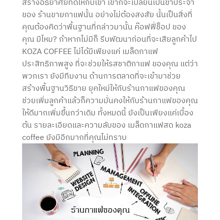
สร้างอัธยาศัยที่ดีให้กับเขา เขาก็จะเปลี่ยนเป็นขาประจำ
ของ ร้านขายกาแฟนั้น อย่างไม่ต้องสงสัย นั้นเป็นสิ่งที่
คุณต้องคิดว่าพื้นฐานที่กล่าวมานั้น ค๊อฟฟี่ช็อป ของ
คุณ มีไหม? ถ้าหากไม่มีก็ รีบพัฒนาก่อนที่จะเสียลูกค้าไป
KOZA COFFEE ไม่ได้มีเพียงแค่ เมล็ดกาแฟ
ประสิทธิภาพสูง ที่จะช่วยให้รสชาติกาแฟ ของคุณ แต่ว่า
พวกเรา ยังมีทีมงาน ด้านการตลาดที่จะเข้ามาช่วย
สร้างพื้นฐานวิธีขาย ยุคใหม่ให้กับร้านกาแฟของคุณ
ช่วยเพิ่มลูกค้าแล้วก็ความมั่นคงให้กับร้านกาแฟของคุณ
ให้ดีมากเพิ่มขึ้นกว่าเดิม ทั้งหมดนี้ ยังเป็นเพียงแค่เบื้อง
ต้น รายละเอียดและความลับของ เมล็ดกาแฟสด koza
coffee ยังมีอีกมากที่คุณไม่ทราบ