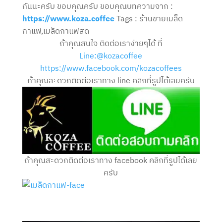
กันนะครับ ขอบคุณครับ ขอบคุณบทความจาก :
https://www.koza.coffee
Tags : ร้านขายเมล็ด
กาแฟ,เมล็ดกาแฟสด
ถ้าคุณสนใจ ติดต่อเราง่ายๆได้ ที่
Line:@kozacoffee
https://www.facebook.com/kozacoffees
ถ้าคุณสะดวกติดต่อเราทาง line คลิกที่รูปได้เลยครับ
ถ้าคุณสะดวกติดต่อเราทาง facebook คลิกที่รูปได้เลย
ครับ