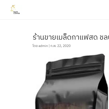
ร้านขายเมล็ดกาแฟสด ชลบ
โดย
admin
|
ก.พ. 22, 2020