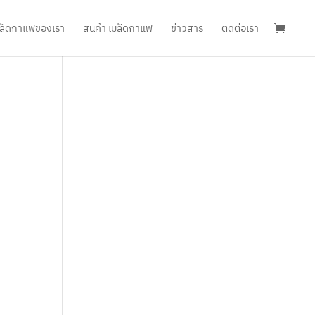
เมล็ดกาแฟของเรา
สินค้า เมล็ดกาแฟ
ข่าวสาร
ติดต่อเรา