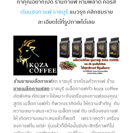
ถ้าคุณอยากเปิด ร้านกาแฟ ห้ามพลาด คอร์ส
เรียนชงกาแฟ
ราชบุรี
แนวรุก คลิกชมราย
ละเอียดได้ที่รูปภาพได้เลย
ร้านขายเมล็ดกาแฟ
สด ราชบุรี จากโรงคั่วกาแฟ
ร้าน
ขายเมล็ดกาแฟสด
ราชบุรี เมล็ดกาแฟคั่ว koza coffee
คัดพิเศษ คัดเฉพาะให้เหมาะกับเครื่องชงกาแฟของคุณ
สูตร เมล็ดกาแฟคั่ว ที่พวกเราคิดค้น ให้ความสำคัญ กับ
ความเหมาะสมระหว่าง เมล็ดกาแฟ กับ เครื่องชงกาแฟ
ให้ เกิดความเหมาะสมแล้วก็พอดี
เพราะเหตุว่า เครื่อง
ชงกาแฟใน แต่ล่ะ รุ่นแล้วก็ยี่ห้อนั้นมีประสิทธิ์ภาพที่ไม่
เหมือนกัน ยกตัวอย่าง
จะดีไหม
ถ้าหากคุณมี