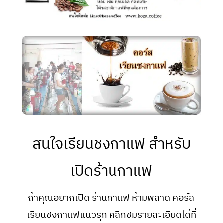
สนใจเรียนชงกาแฟ สำหรับ
เปิดร้านกาแฟ
ถ้าคุณอยากเปิด ร้านกาแฟ ห้ามพลาด คอร์ส
เรียนชงกาแฟแนวรุก คลิกชมรายละเอียดได้ที่