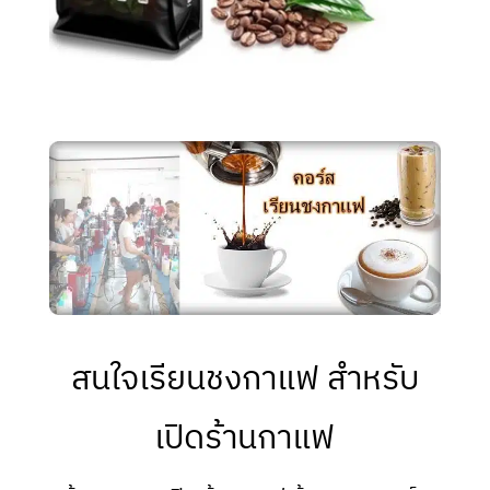
สนใจเรียนชงกาแฟ สำหรับ
เปิดร้านกาแฟ