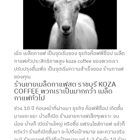
เมื่อ เมล็ดกาแฟ เป็นจุดเริ่มของ ธุรกิจค๊อฟฟี่ช็อป เมล็ด
กาแฟคั่วประสิทธิภาพสูง koza coffee ของพวกเรา
ปรับปรุงขึ้นเพื่อ เป็นจุดเริ่มความสำเร็จของ ร้านกาแฟ
ของคุณ
ร้านขายเมล็ดกาแฟสด ราชบุรี KOZA
COFFEE พวกเราเป็นมากกว่า เมล็ด
กาแฟทั่วไป
ช่วง 10 ปี ก่อนหน้าที่ผ่านมา ธุรกิจ ค๊อฟฟี่ช็อป เกิดขึ้น
มาเยอะแยะ บ้างก็เปิด ร้านขายกาแฟเล็กๆเพราะ งบ
น้อย บ้างก็ เปิดร้านใหญ่ หรือซื้อ แฟรนไชส์กาแฟ แล้วก็
หวังว่า ร้านที่เปิดขึ้นมา จะไปถึงเป้าหมาย และความจริง
จะมี ร้านกาแฟ ที่ไปถึงเป้าหมาย แค่ 1-2 ร้านใน 10 ร้าน