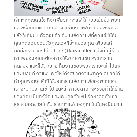
ถ้าหากคุณสนใจ ที่จะเพิ่มรส กาแฟ ให้หอมเข้มข้น พวก
เราพร้อมที่จะเทสทดลอง เมล็ดกาแฟคั่ว ของพวกเรา
แล้วก็เทียบ แก้วต่อแก้ว กับ เมล็ดกาแฟที่คุณใช้ ให้กับ
คุณทดสอบด้วยตัวคุณเองที่ร้านของคุณ เพียงแค่
ติดต่อเราง่ายๆได้ ที่ Line:@kozacoffee แจ้งที่อยู่ร้าน
กาแฟของคุณที่ต้องการให้พนักงานของพวกเราไป
ทดลอง และก็นัดหมาย ทีีมงานของพวกเราจะเข้าไปเทส
และเบลนด์ กาแฟ เพื่อให้ได้รสชาติกาแฟที่คุณอยากได้
ถ้าคุณพอใจแล้วก็ใช้บริการ เมล็ดกาแฟของพวกเรา
เราจะมีทีมงานเข้าไป แนะนำการตลาดที่จะช่วยทำให้ร้าน
ของคุณ เป็นที่รู้จัก และเพิ่มลูกค้าใหม่ รักษาลูกค้าเก่า
สร้างยอดขายให้กับ ร้านกาแฟของคุณ ให้มั่นคงยืนนาน