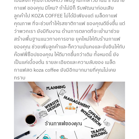
กาแฟ ของคุณ มีไหม? ถ้าไม่มีก็ รีบพัฒนาก่อนเสีย
ลูกค้าไป KOZA COFFEE ไม่ได้มีเพียงแต่ เมล็ดกาแฟ
คุณภาพ ที่จะช่วยทำให้รสชาติกาแฟ ของคุณดียิ่งขึ้น แต่
ว่าพวกเรา ยังมีทีมงาน ด้านการตลาดที่จะเข้ามาช่วย
สร้างพื้นฐานแนวทางการขาย ยุคใหม่ให้กับร้านกาแฟ
ของคุณ ช่วยเพิ่มลูกค้าและก็ความมั่นคงและยั่งยืนให้กับ
ค๊อฟฟี่ช็อปของคุณ ให้ดีมากขึ้นกว่าเดิม ทั้งหมดนี้ ยัง
เป็นแค่เบื้องต้น รายละเอียดและความลับของ เมล็ด
กาแฟสด koza coffee ยังมีอีกมากมายที่คุณไม่เคย
ทราบ