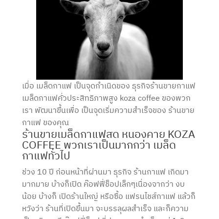
เมื่อ เมล็ดกาแฟ เป็นจุดกำเนิดของ ธุรกิจร้านขายกาแฟ
เมล็ดกาแฟคั่วประสิทธิภาพสูง koza coffee ของพวก
เรา พัฒนาขึ้นเพื่อ เป็นจุดเริ่มความสำเร็จของ ร้านขาย
กาแฟ ของคุณ
ร้านขายเมล็ดกาแฟสด หนองคาย KOZA
COFFEE พวกเราเป็นมากกว่า เมล็ด
กาแฟทั่วไป
ช่วง 10 ปี ก่อนหน้าที่ผ่านมา ธุรกิจ ร้านกาแฟ เกิดมา
มากมาย บ้างก็เปิด ค๊อฟฟี่ช็อปเล็กๆเนื่องจากว่า งบ
น้อย บ้างก็ เปิดร้านใหญ่ หรือซื้อ แฟรนไชส์กาแฟ แล้วก็
หวังว่า ร้านที่เปิดขึ้นมา จะบรรลุผลสำเร็จ และก็ความ