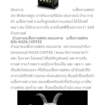
ต้องการ
เมล็ดกาแฟสด
ประสิทธิภาพสูง จากทีมงานที่มีประสบการณ์ ด้าน การ
คั่ว เมล็ดกาแฟ รวมทั้งสูตรลับการเบลนด์ ให้ได้รสที่
เหมาะสม ได้รับการวางใจ จากค๊อฟฟี่ช็อปมากกว่า 100
ร้านกาแฟ
ร้านขายเมล็ดกาแฟสด หนองคาย เมล็ดกาแฟสด
ยี่ห้อ KOZA COFFEE
ร้านขายเมล็ดกาแฟสด หนองคาย อยากบอกเล่าที่มา
ของแบรนด์ KOZA COFFEE ( koza มีความหมายว่า
แพะ ในภาษา โปแลนด์ )ซึ่งมีสัญลักษณ์ แพะคาบต้น
กาแฟ ถามว่าเพราะเหตุไรจะต้องเป็น แพะ เพราะ แพะ
เป็นสัตว์ชนิดแรก ที่ได้กินเมล็ดกาแฟสด เข้าไปแล้วก็มี
อาการมีชีวิตชีวาจนกระทั่งคนสังเกตุ เห็นแล้วก็คนจึงนำ
เมล็ดกาแฟ มาทด ลองเพื่อสกัดแล้วก็ปรับปรุง มาเป็น
กาแฟสด สุดท้าย แพะ ก็เลยเป็นต้นกำเนิด ของ กาแฟ