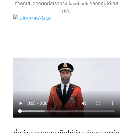
ถ้าคุณสะดวกติดต่อเราทาง facebook คลิกที่รูปได้เลย
ครับ
ที่กล่าวมา คุณจะเห็นได้ว่า เมล็ดกาแฟคั่ว