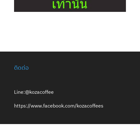
ติดต่อ
Line:@kozacoffee
https://www.facebook.com/kozacoffees