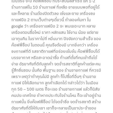
เป็นจริง จะมี ค๊อฟฟี่ช็อป ที่ประสบผลสำเร็จ แค่ 1-2
ร้านกาแฟใน 10 ร้านกาแฟ ที่เหลือ ขายแบบพอที่อยู่ได้
และก็หลาย ร้านต้องปิดตัวลง เซ้งและขาย เครื่องชง
กาแฟมือ 2 ตามเว็บต่างๆเดี๋ยวนี้ ถ้าลองค้นหา ใน
google ว่า เครื่องกาแฟมือ 2 จะ พบเยอะมาก หลาย
เครื่องตอนซื้อใหม่ ราคา หลักแสน ใช้งาน น้อย แต่ขาย
เอาทุนคืน ในราคาไม่กี่ หมื่นบาท ปัจจัยความสำเร็จ ของ
ค๊อฟฟี่ช็อป ในตอนนี้ คุณจึงต้องมี มากยิ่งกว่า เครื่อง
ชงกาแฟที่ดี รสชาติกาแฟที่อร่อยเข้มข้น ค๊อฟฟี่ช็อปได้
บรรยากาศ หรือสะอาดน่าซื้อ ทำเลที่ตั้งที่คนเข้าถึงได้
ง่าย อัธยาศัยที่ดีกับลูกค้า จดจำรสชาติที่ลูกค้าแต่ละคน
รู้สึกชื่นชอบ นั้นคือ พื้นฐาน ของ ร้านขายกาแฟ ที่ควรมี
เพราะเหตุว่าถ้าคุณไม่มี ลูกค้า ก็ไปซื้อที่อื่นๆ ร้านขาย
กาแฟ มีให้เลือกมาก ลูกค้าเลือกได้ กล่าวได้ว่า ในเมือง
ทุก 50 – 100 เมตร ก็จะเจอ ร้านขายกาแฟ แล้วก็นิสัย
คนประเทศไทย ถ้าหากประทับใจร้านไหน ก็จะเข้าอยู่ร้าน
กาแฟนั้น ยิ่งค๊อฟฟี่ช็อป ได้จดจำชื่อ จดจำรสชาติ สร้าง
อัธยาศัยที่ดีให้กับเขา เขาก็จะกลายเป็นขาประจำของ