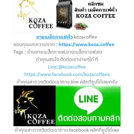
ขายเมล็ดกาแฟคั่ว
kozacoffee
ขอบคุณบทความจาก :
https://www.koza.coffee
Tags : ร้านขายเมล็ดกาแฟ,ขายเมล็ดกาแฟสด
ถ้าคุณสนใจ ติดต่อเราง่ายๆได้ ที่
Line:@kozacoffee
https://www.facebook.com/kozacoffees
ถ้าคุณสะดวกติดต่อเราทาง line คลิกที่รูปได้เลยครับ
ถ้าคุณสะดวกติดต่อเราทาง facebook คลิกที่รูปได้เลย