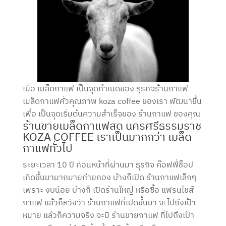
เมื่อ เมล็ดกาแฟ เป็นจุดกำเนิดของ ธุรกิจร้านกาแฟ
เมล็ดกาแฟคั่วคุณภาพ koza coffee ของเรา พัฒนาขึ้น
เพื่อ เป็นจุดเริ่มต้นความสำเร็จของ ร้านกาแฟ ของคุณ
ร้านขายเมล็ดกาแฟสด นครศรีธรรมราช
KOZA COFFEE เราเป็นมากกว่า เมล็ด
กาแฟทั่วไป
ระยะเวลา 10 ปี ก่อนหน้าที่ผ่านมา ธุรกิจ ค๊อฟฟี่ช็อป
เกิดขึ้นมามากมายก่ายกอง บ้างก็เปิด ร้านกาแฟเล็กๆ
เพราะ งบน้อย บ้างก็ เปิดร้านใหญ่ หรือซื้อ แฟรนไชส์
กาแฟ แล้วก็หวังว่า ร้านกาแฟที่เปิดขึ้นมา จะไปถึงเป้า
หมาย แล้วก็ความจริง จะมี ร้านขายกาแฟ ที่ไปถึงเป้า