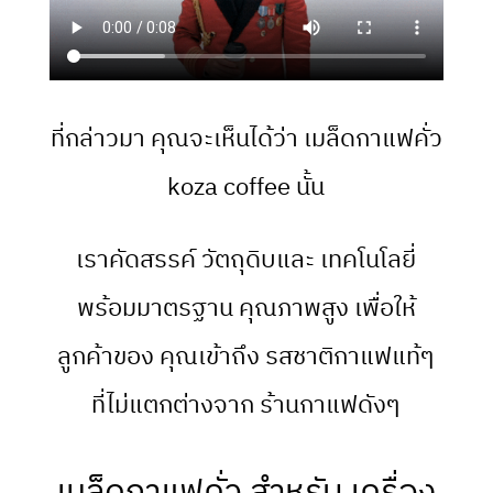
ที่กล่าวมา คุณจะเห็นได้ว่า เมล็ดกาแฟคั่ว
koza coffee นั้น
เราคัดสรรค์ วัตถุดิบและ เทคโนโลยี่
พร้อมมาตรฐาน คุณภาพสูง เพื่อให้
ลูกค้าของ คุณเข้าถึง รสชาติกาแฟแท้ๆ
ที่ไม่แตกต่างจาก ร้านกาแฟดังๆ
เมล็ดกาแฟคั่ว สำหรับ เครื่อง