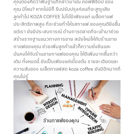
คุณต้องคิดว่าพื้นฐานที่กล่าวมานั้น ค๊อฟฟี่ช็อป ของ
คุณ มีไหม? หากไม่มีก็ รีบปรับปรุงก่อนที่จะสูญเสีย
ลูกค้าไป KOZA COFFEE ไม่ได้มีเพียงแค่ เมล็ดกาแฟ
ประสิทธิภาพสูง ที่จะช่วยทำให้รสกาแฟ ของคุณดียิ่งขึ้น
แต่เรา ยังมีประสบการณ์ ด้านการตลาดที่จะเข้ามาช่วย
สร้างรากฐานแนวทางการขาย สมัยใหม่ให้กับร้านขาย
กาแฟของคุณ ช่วยเพิ่มลูกค้าแล้วก็ความยั่งยืนและ
มั่นคงให้กับร้านขายกาแฟของคุณ ให้ดีเพิ่มมากขึ้นกว่า
เดิม ทั้งหมดนี้ ยังเป็นเพียงแค่เบื้องต้น รายละเอียดและ
ความลับของ เมล็ดกาแฟสด koza coffee ยังมีอีกมากที่
คุณไม่รู้