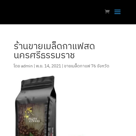
ร้านขายเมล็ดกาแฟสด
นครศรีธรรมราช
โดย
admin
|
พ.ย. 14, 2021
|
ขายเมล็ดกาแฟ 76 จังหวัด