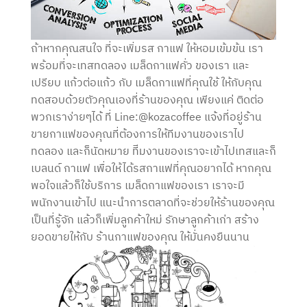
ถ้าหากคุณสนใจ ที่จะเพิ่มรส กาแฟ ให้หอมเข้มข้น เรา
พร้อมที่จะเทสทดลอง เมล็ดกาแฟคั่ว ของเรา และ
เปรียบ แก้วต่อแก้ว กับ เมล็ดกาแฟที่คุณใช้ ให้กับคุณ
ทดสอบด้วยตัวคุณเองที่ร้านของคุณ เพียงแค่ ติดต่อ
พวกเราง่ายๆได้ ที่ Line:@kozacoffee แจ้งที่อยู่ร้าน
ขายกาแฟของคุณที่ต้องการให้ทีมงานของเราไป
ทดลอง และก็นัดหมาย ทีีมงานของเราจะเข้าไปเทสและก็
เบลนด์ กาแฟ เพื่อให้ได้รสกาแฟที่คุณอยากได้ หากคุณ
พอใจแล้วก็ใช้บริการ เมล็ดกาแฟของเรา เราจะมี
พนักงานเข้าไป แนะนำการตลาดที่จะช่วยให้ร้านของคุณ
เป็นที่รู้จัก แล้วก็เพิ่มลูกค้าใหม่ รักษาลูกค้าเก่า สร้าง
ยอดขายให้กับ ร้านกาแฟของคุณ ให้มั่นคงยืนนาน