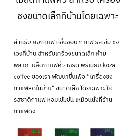
ชงขนาดเล็กทีบ้านโดยเฉพาะ
สำหรับ คอกาแฟ ที่ชื่นชอบ กาแฟ รสเข้ม ชง
เองที่บ้าน สำหรับเครื่องขนาดเล็ก ห้าม
พลาด เมล็ดกาแฟคั่ว เกรด พรีเมี่ยม koza
coffee ของเรา พัฒนาขึ้นเพื่อ “เครื่องชง
กาแฟสดในบ้าน” ขนาดเล็ก โดยเฉพาะ ให้
รสชาติกาแฟ หอมเข้มข้น เหมือนนั่งที่ร้าน
กาแฟดัง