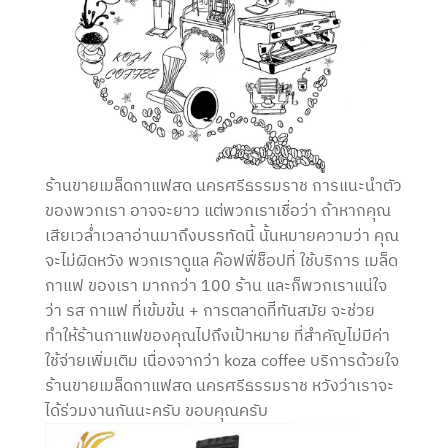
ร้านขายเมล็ดกาแฟสด นครศรีธรรมราช การแนะนำตัว
ของพวกเรา อาจจะยาว แต่พวกเราเชื่อว่า ถ้าหากคุณ
เสียเวล่ำเวลาอ่านมาถึงบรรทัดนี้ นั้นหมายความว่า คุณ
จะไม่ผิดหวัง พวกเราดูแล ค๊อฟฟี่ช็อปที่ ใช้บริการ เมล็ด
กาแฟ ของเรา มากกว่า 100 ร้าน และก็พวกเราแน่ใจ
ว่า รส กาแฟ ที่เข้มข้น + การตลาดทีีทันสมัย จะช่วย
ทำให้ร้านกาแฟของคุณไปถึงเป้าหมาย ที่สำคัญไม่มีค่า
ใช้จ่ายเพิ่มเติม เนื่องจากว่า koza coffee บริการด้วยใจ
ร้านขายเมล็ดกาแฟสด นครศรีธรรมราช หวังว่าเราจะ
ได้ร่วมงานกันนะครับ ขอบคุณครับ