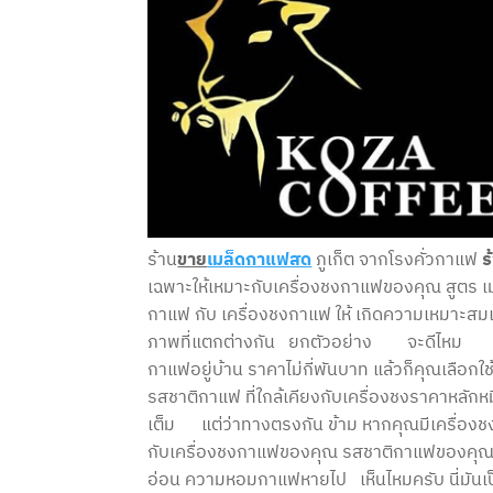
ร้าน
ขาย
เมล็ดกาแฟสด
ภูเก็ต จากโรงคั่วกาแฟ
ร
เฉพาะให้เหมาะกับเครื่องชงกาแฟของคุณ สูตร เม
กาแฟ กับ เครื่องชงกาแฟ ให้ เกิดความเหมาะสม
ภาพที่แตกต่างกัน ยกตัวอย่าง
จะดีไหม
ถ้
กาแฟอยู่บ้าน ราคาไม่กี่พันบาท แล้วก็คุณเลือกใ
รสชาติกาแฟ ที่ใกล้เคียงกับเครื่องชงราคาหลั
เต็ม
แต่ว่าทางตรงกัน ข้าม หากคุณมีเครื่องช
กับเครื่องชงกาแฟของคุณ รสชาติกาแฟของคุณจะ
อ่อน ความหอมกาแฟหายไป
เห็นไหมครับ นี่มันเ