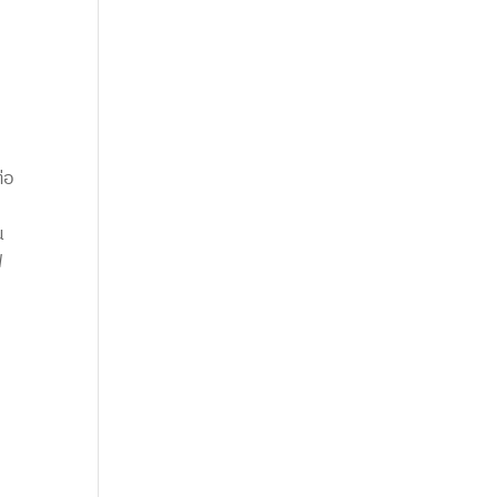
่อ
น
ฟ