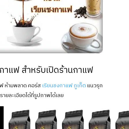
กาแฟ สำหรับเปิดร้านกาแฟ
แฟ ห้ามพลาด คอร์ส
เรียนชงกาแฟ
ภูเก็ต
แนวรุก
รายละเอียดได้ที่รูปภาพได้เลย