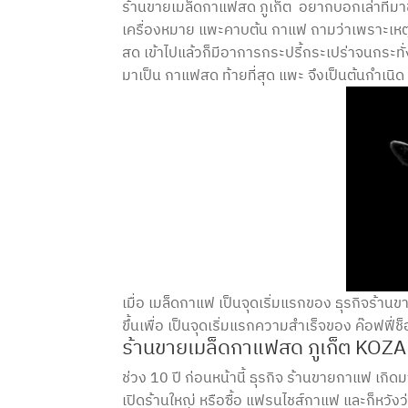
ร้านขายเมล็ดกาแฟสด ภูเก็ต อยากบอกเล่าที่มา
เครื่องหมาย แพะคาบต้น กาแฟ ถามว่าเพราะเหตุใ
สด เข้าไปแล้วก็มีอาการกระปรี้กระเปร่าจนกระท
มาเป็น กาแฟสด ท้ายที่สุด แพะ จึงเป็นต้นกำเน
เมื่อ เมล็ดกาแฟ เป็นจุดเริ่มแรกของ ธุรกิจร้
ขึ้นเพื่อ เป็นจุดเริ่มแรกความสำเร็จของ ค๊อฟฟี่
ร้านขายเมล็ดกาแฟสด ภูเก็ต KOZA
ช่วง 10 ปี ก่อนหน้านี้ ธุรกิจ ร้านขายกาแฟ เก
เปิดร้านใหญ่ หรือซื้อ แฟรนไชส์กาแฟ และก็หวังว