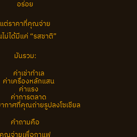
อร่อย
แต่ราคาที่คุณจ่าย
นไม่ได้มีแค่ “รสชาติ”
มันรวม:
ค่าเช่าทำเล
ค่าเครื่องหลักแสน
ค่าแรง
ค่าการตลาด
ากาศที่คุณถ่ายรูปลงโซเชียล
คำถามคือ
คุณจ่ายเพื่อกาแฟ