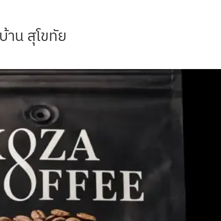
้าน สุโขทัย