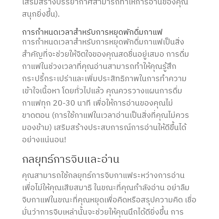
เสริมสร้างบรรยากาศสามารถทำให้การอ่านของคุณ
สนุกยิ่งขึ้น).
การกำหนดเวลาสำหรับการหยุดพักดื่มกาแฟ
การกำหนดเวลาสำหรับการหยุดพักดื่มกาแฟเป็นสิ่ง
สำคัญที่จะช่วยให้จิตใจของคุณสดชื่นอยู่เสมอ การดื่ม
กาแฟในช่วงเวลาที่คุณอ่านสามารถทำให้คุณรู้สึก
กระปรี้กระเปร่าและเพิ่มประสิทธิภาพในการทำความ
เข้าใจเนื้อหา โดยทั่วไปแล้ว คุณควรวางแผนการดื่ม
กาแฟทุก 20-30 นาที เพื่อให้การอ่านของคุณไม่
ขาดตอน (การใช้กาแฟในเวลาอ่านเป็นสิ่งที่คุณไม่ควร
มองข้าม) เสริมสร้างประสบการณ์การอ่านให้ดีขึ้นได้
อย่างแน่นอน!
กลยุทธ์การจิบและอ่าน
คุณสามารถใช้กลยุทธ์การจิบกาแฟระหว่างการอ่าน
เพื่อไม่ให้คุณเสียสมาธิ ในขณะที่คุณกำลังอ่าน อย่าลืม
จิบกาแฟในขณะที่คุณหยุดเพื่อคิดหรือสรุปความคิด เชื่อ
มั่นว่าการจิบเหล่านั้นจะช่วยให้คุณนึกได้ดียิ่งขึ้น การ