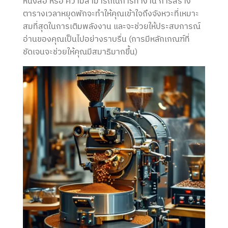
หนังสือ หรือ ความสามารถในการทำงาน การสร้าง
ตารางเวลาหยุดพักจะทำให้คุณเข้าใจถึงจังหวะที่เหมาะ
สมที่สุดในการเติมพลังงาน และจะช่วยให้ประสบการณ์
อ่านของคุณเป็นไปอย่างราบรื่น (การมีหลักเกณฑ์ที่
ชัดเจนจะช่วยให้คุณมีสมาธิมากขึ้น)