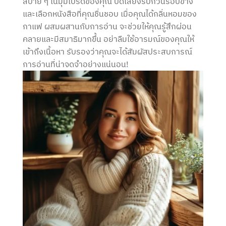
สบาย ๆ ในมุมโปรดของคุณ ปิดเสียงรบกวนรอบข้าง
และเลือกหนังสือที่คุณชื่นชอบ เมื่อคุณได้กลิ่นหอมของ
กาแฟ ผสมผสานกับการอ่าน จะช่วยให้คุณรู้สึกผ่อน
คลายและมีสมาธิมากขึ้น อย่าลืมใช้อารมณ์ของคุณให้
เข้าถึงเนื้อหา รับรองว่าคุณจะได้สัมผัสประสบการณ์
การอ่านที่น่าจดจำอย่างแน่นอน!