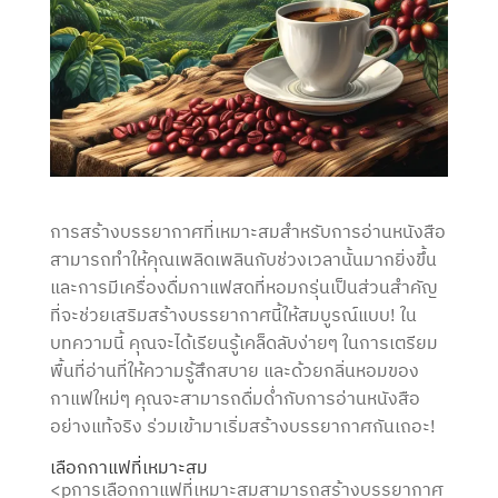
การสร้างบรรยากาศที่เหมาะสมสำหรับการอ่านหนังสือ
สามารถทำให้คุณเพลิดเพลินกับช่วงเวลานั้นมากยิ่งขึ้น
และการมีเครื่องดื่มกาแฟสดที่หอมกรุ่นเป็นส่วนสำคัญ
ที่จะช่วยเสริมสร้างบรรยากาศนี้ให้สมบูรณ์แบบ! ใน
บทความนี้ คุณจะได้เรียนรู้เคล็ดลับง่ายๆ ในการเตรียม
พื้นที่อ่านที่ให้ความรู้สึกสบาย และด้วยกลิ่นหอมของ
กาแฟใหม่ๆ คุณจะสามารถดื่มด่ำกับการอ่านหนังสือ
อย่างแท้จริง ร่วมเข้ามาเริ่มสร้างบรรยากาศกันเถอะ!
เลือกกาแฟที่เหมาะสม
<pการเลือกกาแฟที่เหมาะสมสามารถสร้างบรรยากาศ