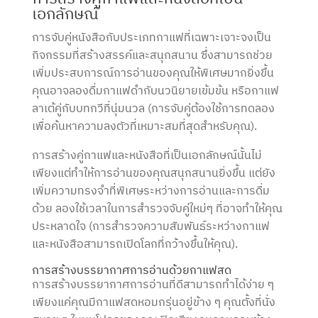
เอกลักษณ์
การจับคู่หนังสือกับประเภทกาแฟที่เฉพาะเจาะจงเป็น
กิจกรรมที่สร้างสรรค์และสนุกสนาน ซึ่งสามารถช่วย
เพิ่มประสบการณ์การอ่านของคุณให้พิเศษมากยิ่งขึ้น
คุณอาจลองดื่มกาแฟดำกับนวนิยายเข้มข้น หรือกาแฟ
ลาเต้คู่กับบทกวีที่นุ่มนวล (การจับคู่ต้องใช้การทดลอง
เพื่อค้นหาความลงตัวที่เหมาะสมที่สุดสำหรับคุณ).
การสร้างคู่กาแฟและหนังสือที่เป็นเอกลักษณ์นั้นไม่
เพียงแต่ทำให้การอ่านของคุณสนุกสนานยิ่งขึ้น แต่ยัง
เพิ่มความทรงจำที่พิเศษระหว่างการอ่านและการดื่ม
ด้วย ลองใช้เวลาในการสำรวจจับคู่ใหม่ๆ ที่อาจทำให้คุณ
ประหลาดใจ (การสำรวจความสัมพันธ์ระหว่างกาแฟ
และหนังสือสามารถเปิดโลกที่กว้างขึ้นให้คุณ).
การสร้างบรรยากาศการอ่านด้วยกาแฟสด
การสร้างบรรยากาศการอ่านที่ดีสามารถทำได้ง่าย ๆ
เพียงแค่คุณมีกาแฟสดหอมกรุ่นอยู่ข้าง ๆ คุณตั้งที่นั่ง