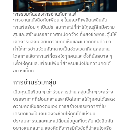
การรวมกันของการอ่านกับกาแฟ
การอ่านหนังสือกับเพื่อน ๆ ในขณะที่เพลิดเพลินกับ
กาแฟอร่อย ๆ เป็นประสบการณ์ที่ทำให้คุณรู้สึกมีความ
สุขและสร้างบรรยากาศที่เปิดกว้าง ทั้งยังช่วยกระตุ้นให้
เกิดการแลกเปลี่ยนความคิดเห็นและแนวคิดที่มีค่า มา
ทำให้การอ่านร่วมกันกลายเป็นช่วงเวลาที่สนุกสนาน
โดยการเลือกกาแฟที่ตรงใจทุกคนและตั้งที่นั่งสบาย ๆ
เพื่อให้คุณและเพื่อนมีพื้นที่สำหรับแบ่งปันความคิดได้
อย่างเต็มที่
การอ่านร่วมกลุ่ม
เมื่อคุณมีเพื่อน ๆ เข้าร่วมการอ่าน กลุ่มเล็ก ๆ จะสร้าง
บรรยากาศที่ผ่อนคลายและเปิดโอกาสให้ทุกคนได้แสดง
ความคิดเห็นของตนเอง การสร้างบรรยากาศที่ไม่
เครียดและเป็นกันเองจะช่วยให้คุณได้แบ่งปัน
ประสบการณ์และแลกเปลี่ยนข้อมูลเกี่ยวกับหนังสือกัน
อย่างสนุกสนาน ลองคิดถึงการมีหัวข้อที่น่าสนใจหรือ