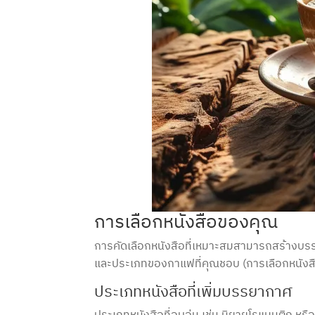
การเลือกหนังสือของคุณ
การคัดเลือกหนังสือที่เหมาะสมสามารถสร้างบร
และประเภทของกาแฟที่คุณชอบ (การเลือกหนังส
ประเภทหนังสือที่เพิ่มบรรยากาศ
ประเภทหนังสือที่อบอุ่น เช่น นิยายโรแมนติก ห