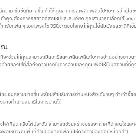
ด้ความเข้มข้นที่มากขึ้น ทำให้คุณสามารถเพลิดเพลินไปกับการอ่านในข
อถ้าคุณต้องการรสชาติที่สดใหม่และละเอียด คุณสามารถเลือกใช้ pour
หรับแฟน ๆ เอสเพรสโซ วิธีนี้จะตอบโจทย์ให้คุณได้สัมผัสรสชาติที่เข้
คุณ
ัญที่จะช่วยให้คุณสามารถมีสมาธิและเพลิดเพลินกับการอ่านอย่างยาวน
้วยของใช้ที่สื่อถึงความรักในการอ่านของคุณ เพื่อให้เป็นสถานที่ที่ค
้สึกผ่อนคลายมากขึ้น พร้อมสำหรับการอ่านหนังสือได้นานๆ ถ้าเก้าอี้ข
ึ่งอาจทำลายสมาธิในการอ่านได้
น ดวงไฟเทียน หรือไฟประดับ สามารถช่วยสร้างบรรยากาศที่น่าสนใจและ
งพอเหมาะกับพื้นที่อ่านของคุณเพื่อไม่ให้ดวงตาของคุณเหนื่อยล้า)