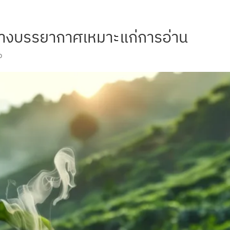
้างบรรยากาศเหมาะแก่การอ่าน
อ