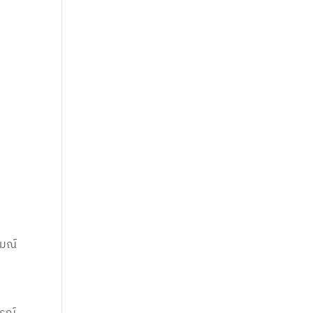
รมณ์
ารณ์