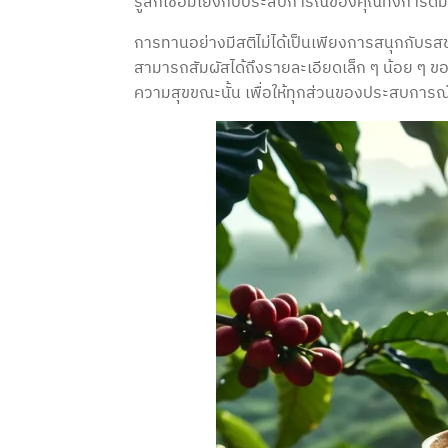
รู้สึกเชื่อมโยงกับประสบการณ์ของคุณทั้งการด
การทานอย่างมีสติไม่ได้เป็นเพียงการสนุกกับรสชา
สามารถสัมผัสได้ถึงรายละเอียดเล็ก ๆ น้อย ๆ ขอ
ความสุขขณะนั้น เพื่อให้ทุกส่วนของประสบการ