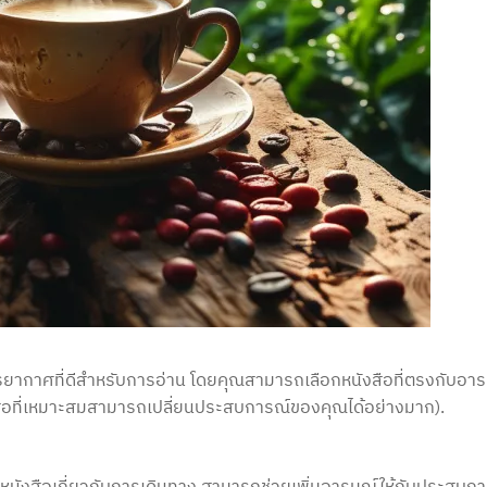
รยากาศที่ดีสำหรับการอ่าน โดยคุณสามารถเลือกหนังสือที่ตรงกับอา
ือที่เหมาะสมสามารถเปลี่ยนประสบการณ์ของคุณได้อย่างมาก).
รือหนังสือเกี่ยวกับการเดินทาง สามารถช่วยเพิ่มอารมณ์ให้กับประสบก