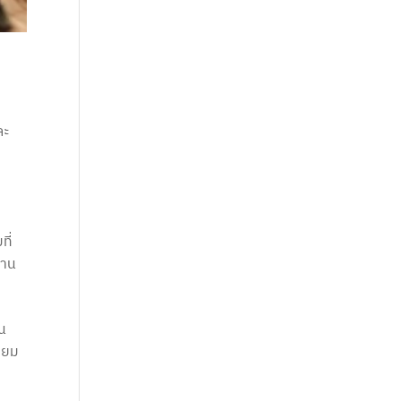
ละ
ที่
่าน
้น
รียม