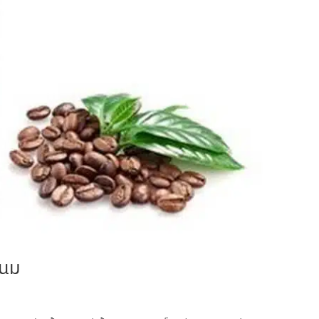
พนม
ด