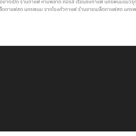
ณอยากเปิด ร้านกาแฟ ห้ามพลาด คอร์ส เรียนชงกาแฟ นครพนมแนวรุ
ายเมล็ดกาแฟสด นครพนม จากโรงคั่วกาแฟ ร้านขายเมล็ดกาแฟสด นคร