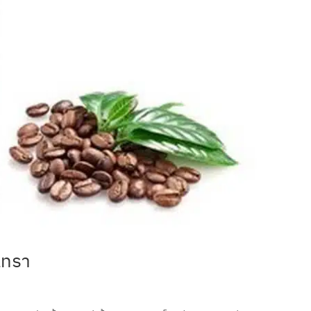
เทรา
ด