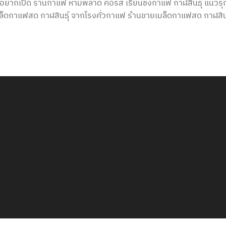
อยากเปิด ร้านกาแฟ ห้ามพลาด คอร์ส เรียนชงกาแฟ กาฬสินธุ์ แนวรุ
มล็ดกาแฟสด กาฬสินธุ์ จากโรงคั่วกาแฟ ร้านขายเมล็ดกาแฟสด กาฬสินธ