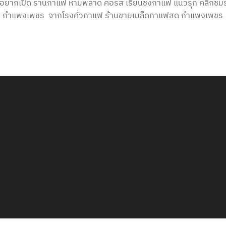
ณอยากเปิด ร้านกาแฟ ห้ามพลาด คอร์ส เรียนชงกาแฟ แนวรุก คลิกชม
แฟสด กำแพงเพชร จากโรงคั่วกาแฟ ร้านขายเมล็ดกาแฟสด กำแพงเพชร