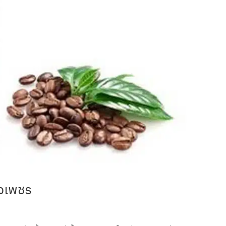
งเพชร
ด