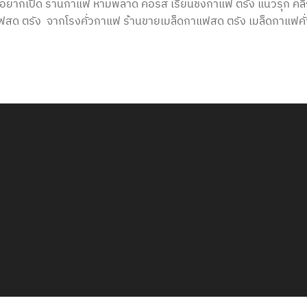
อยากเปิด ร้านกาแฟ ห้ามพลาด คอร์ส เรียนชงกาแฟ ตรัง แนวรุก คล
าแฟสด ตรัง จากโรงคั่วกาแฟ ร้านขายเมล็ดกาแฟสด ตรัง เมล็ดกาแฟคั