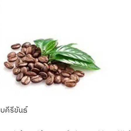
ีรีขันธ์
ด