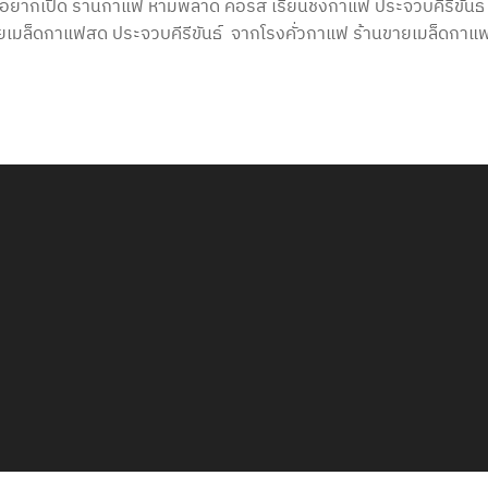
อยากเปิด ร้านกาแฟ ห้ามพลาด คอร์ส เรียนชงกาแฟ ประจวบคีรีขันธ์
ขายเมล็ดกาแฟสด ประจวบคีรีขันธ์ จากโรงคั่วกาแฟ ร้านขายเมล็ดกาแ