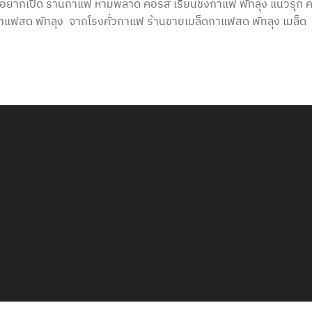
อยากเปิด ร้านกาแฟ ห้ามพลาด คอร์ส เรียนชงกาแฟ พัทลุง แนวรุก ค
ดกาแฟสด พัทลุง จากโรงคั่วกาแฟ ร้านขายเมล็ดกาแฟสด พัทลุง เมล็ด