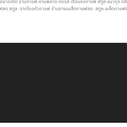
อยากเปิด ร้านกาแฟ ห้ามพลาด คอร์ส เรียนชงกาแฟ สตูล แนวรุก คล
าแฟสด สตูล จากโรงคั่วกาแฟ ร้านขายเมล็ดกาแฟสด สตูล เมล็ดกาแฟคั