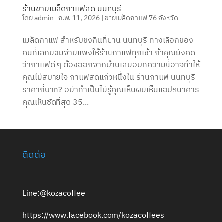
ร้านขายเมล็ดกาแฟสด นนทบุรี
โดย
admin
|
ก.พ. 11, 2026
|
ขายเมล็ดกาแฟ 76 จังหวัด
เมล็ดกาแฟ สำหรับชงกินที่บ้าน นนทบุรี ทางเลือกของ
คนที่เลิกยอมจ่ายแพงให้ร้านกาแฟทุกเช้า ถ้าคุณยังคิด
ว่ากาแฟดี ๆ ต้องออกจากบ้านเสมอบทความนี้อาจทำให้
คุณไม่สบายใจ กาแฟสดแก้วหนึ่งใน ร้านกาแฟ นนทบุรี
ราคากี่บาท? อย่าทำเป็นไม่รู้คุณเห็นผมเห็นแอปธนาคาร
คุณเห็นชัดที่สุด 35...
ติดต่อ
Line:@kozacoffee
https://www.facebook.com/kozacoffees