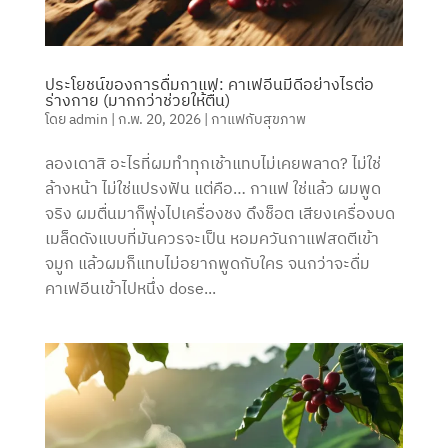
ประโยชน์ของการดื่มกาแฟ: คาเฟอีนมีดีอย่างไรต่อ
ร่างกาย (มากกว่าช่วยให้ตื่น)
โดย
admin
|
ก.พ. 20, 2026
|
กาแฟกับสุขภาพ
ลองเดาสิ อะไรที่ผมทำทุกเช้าแทบไม่เคยพลาด? ไม่ใช่
ล้างหน้า ไม่ใช่แปรงฟัน แต่คือ… กาแฟ ใช่แล้ว ผมพูด
จริง ผมตื่นมาก็พุ่งไปเครื่องชง ดึงช็อต เสียงเครื่องบด
เมล็ดดังแบบที่มันควรจะเป็น หอมควันกาแฟสดตีเข้า
จมูก แล้วผมก็แทบไม่อยากพูดกับใคร จนกว่าจะดื่ม
คาเฟอีนเข้าไปหนึ่ง dose...