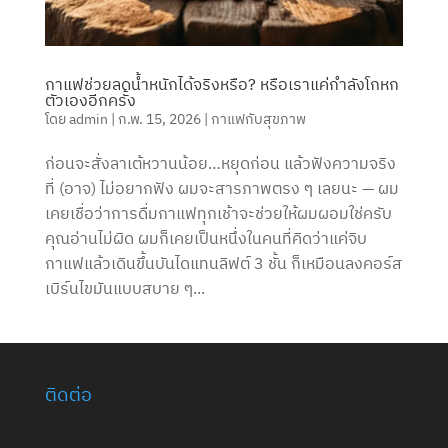
กาแฟช่วยลดน้ำหนักได้จริงหรือ? หรือเราแค่กำลังโกหก
ตัวเองอีกครั้ง
โดย
admin
|
ก.พ. 15, 2026
|
กาแฟกับสุขภาพ
ก่อนจะสั่งลาเต้หวานน้อย…หยุดก่อน แล้วฟังความจริง
ที่ (อาจ) ไม่อยากฟัง ผมจะสารภาพตรง ๆ เลยนะ — ผม
เคยเชื่อว่าการดื่มกาแฟทุกเช้าจะช่วยให้ผมผอมใช่ครับ
คุณอ่านไม่ผิด ผมก็เคยเป็นหนึ่งในคนที่คิดว่าแค่จิบ
กาแฟแล้วเดินขึ้นบันไดแทนลิฟต์ 3 ชั้น ก็เหมือนลงคอร์ส
เบิร์นไขมันแบบสบาย ๆ...
ติดต่อ