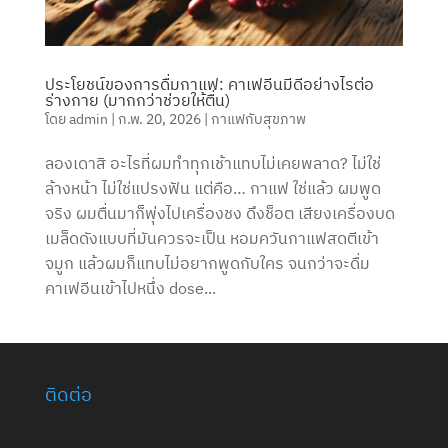
ประโยชน์ของการดื่มกาแฟ: คาเฟอีนมีดีอย่างไรต่อ
ร่างกาย (มากกว่าช่วยให้ตื่น)
โดย
admin
|
ก.พ. 20, 2026
|
กาแฟกับสุขภาพ
ลองเดาสิ อะไรที่ผมทำทุกเช้าแทบไม่เคยพลาด? ไม่ใช่
ล้างหน้า ไม่ใช่แปรงฟัน แต่คือ… กาแฟ ใช่แล้ว ผมพูด
จริง ผมตื่นมาก็พุ่งไปเครื่องชง ดึงช็อต เสียงเครื่องบด
เมล็ดดังแบบที่มันควรจะเป็น หอมควันกาแฟสดตีเข้า
จมูก แล้วผมก็แทบไม่อยากพูดกับใคร จนกว่าจะดื่ม
คาเฟอีนเข้าไปหนึ่ง dose...
ติดต่อ