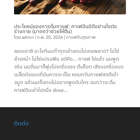
ประโยชน์ของการดื่มกาแฟ: คาเฟอีนมีดีอย่างไรต่อ
ร่างกาย (มากกว่าช่วยให้ตื่น)
โดย
admin
|
ก.พ. 20, 2026
|
กาแฟกับสุขภาพ
ลองเดาสิ อะไรที่ผมทำทุกเช้าแทบไม่เคยพลาด? ไม่ใช่
ล้างหน้า ไม่ใช่แปรงฟัน แต่คือ… กาแฟ ใช่แล้ว ผมพูด
จริง ผมตื่นมาก็พุ่งไปเครื่องชง ดึงช็อต เสียงเครื่องบด
เมล็ดดังแบบที่มันควรจะเป็น หอมควันกาแฟสดตีเข้า
จมูก แล้วผมก็แทบไม่อยากพูดกับใคร จนกว่าจะดื่ม
คาเฟอีนเข้าไปหนึ่ง dose...
ติดต่อ